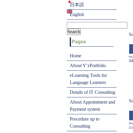
日本語
English
So
Pages
Home
File
号
About Y’zPortfolio
eLearning Tools for
Language Learners
Details of IT Consulting
So
About Appointment and
Payment system
Procedure up to
File
Consulting
テ