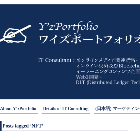
About Y’zPortfolio
Details of IT Consulting
(日本語) マーケティ
Posts tagged ‘NFT’