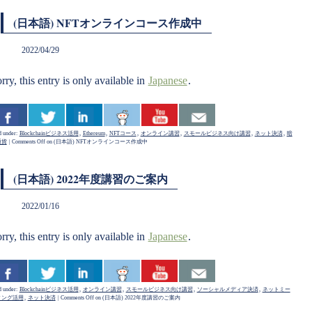
(日本語) NFTオンラインコース作成中
2022/04/29
rry, this entry is only available in
Japanese
.
d under:
Blockchainビジネス活用
,
Ethereum
,
NFTコース
,
オンライン講習
,
スモールビジネス向け講習
,
ネット決済
,
暗
通貨
|
Comments Off
on (日本語) NFTオンラインコース作成中
(日本語) 2022年度講習のご案内
2022/01/16
rry, this entry is only available in
Japanese
.
d under:
Blockchainビジネス活用
,
オンライン講習
,
スモールビジネス向け講習
,
ソーシャルメディア決済
,
ネットミー
ィング活用
,
ネット決済
|
Comments Off
on (日本語) 2022年度講習のご案内