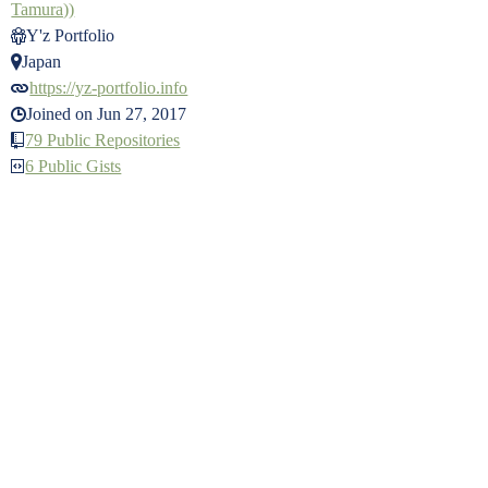
Tamura))
Y'z Portfolio
Japan
https://yz-portfolio.info
Joined on Jun 27, 2017
79 Public Repositories
6 Public Gists