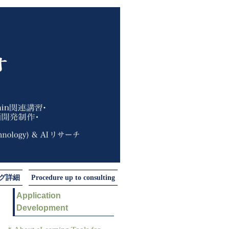
ング詳細
Procedure up to consulting
Application
Development