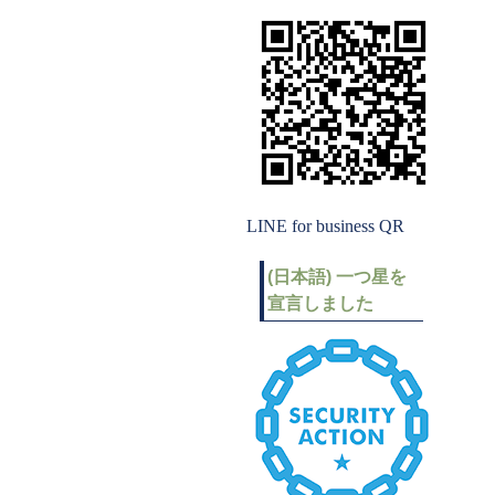
LINE for business QR
(日本語) 一つ星を
宣言しました