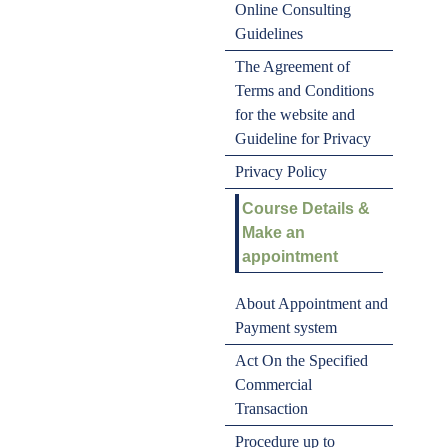
Online Consulting
Guidelines
The Agreement of
Terms and Conditions
for the website and
Guideline for Privacy
Privacy Policy
Course Details &
Make an
appointment
About Appointment and
Payment system
Act On the Specified
Commercial
Transaction
Procedure up to