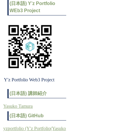
(日本語) Y’z Portfolio
WEb3 Project
Y'z Portfolio Web3 Project
(日本語) 講師紹介
Yasuko Tamura
(日本語) GitHub
yzportfolio (Y'z Portfolio(Yasuko