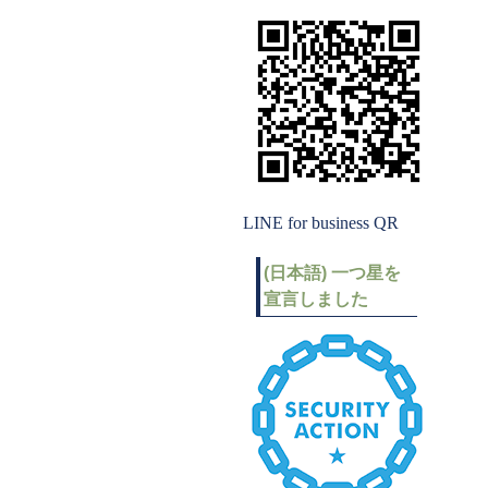
LINE for business QR
(日本語) 一つ星を
宣言しました