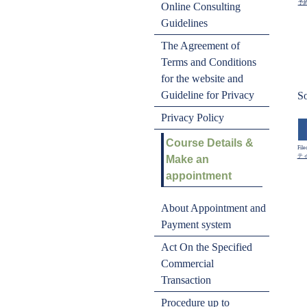
予
Online Consulting
Guidelines
The Agreement of
Terms and Conditions
for the website and
Guideline for Privacy
So
Privacy Policy
Course Details &
File
テ
Make an
appointment
About Appointment and
Payment system
Act On the Specified
Commercial
Transaction
Procedure up to