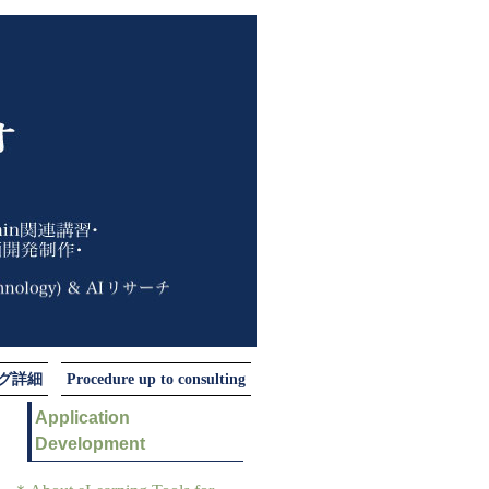
ング詳細
Procedure up to consulting
Application
Development