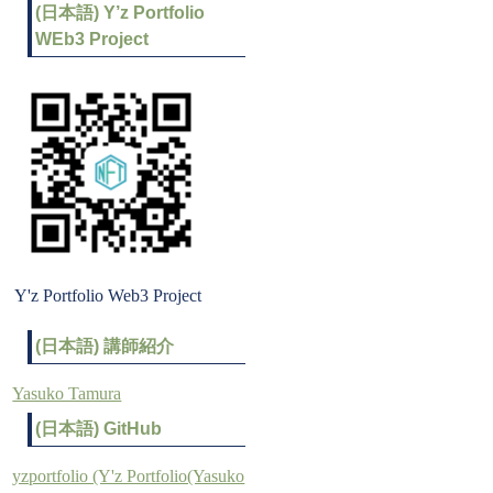
(日本語) Y’z Portfolio
WEb3 Project
Y'z Portfolio Web3 Project
(日本語) 講師紹介
Yasuko Tamura
(日本語) GitHub
yzportfolio (Y'z Portfolio(Yasuko