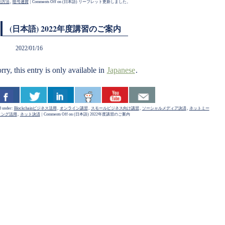
約方法
,
暗号通貨
|
Comments Off
on (日本語) リーフレット更新しました。
(日本語) 2022年度講習のご案内
2022/01/16
rry, this entry is only available in
Japanese
.
d under:
Blockchainビジネス活用
,
オンライン講習
,
スモールビジネス向け講習
,
ソーシャルメディア決済
,
ネットミー
ィング活用
,
ネット決済
|
Comments Off
on (日本語) 2022年度講習のご案内