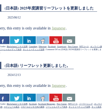
(日本語) 2025年度講習リーフレットを更新しました
2025/06/12
rry, this entry is only available in
Japanese
.
d under:
Blockchainビジネス活用
,
Consulting
,
Ethereum
,
Facebook
,
Groupware
,
New Course
,
NFTコース
,
オンライン講
ソーシャルメディア決済
,
ネットミーティング活用
|
Comments Off
on (日本語) 2025年度講習リーフレットを更新しま
た
(日本語) リーフレット更新しました。
2024/12/13
rry, this entry is only available in
Japanese
.
d under:
Blockchainビジネス活用
,
Facebook
,
Facebook Messenger
,
New Course
,
NFTコース
,
イーラーニング
,
オンライ
講習
,
スケジュール改正
,
スモールビジネス向け講習
,
ソーシャルメディア決済
,
ネットミーティング活用
,
ネット決済
,