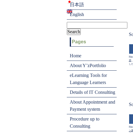
日本語
English
So
Pages
Home
File
習
,
し
About Y’zPortfolio
eLearning Tools for
Language Learners
Details of IT Consulting
About Appointment and
So
Payment system
Procedure up to
Consulting
File
ン