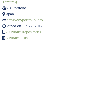
Tamura))
Y'z Portfolio
Japan
https://yz-portfolio.info
Joined on Jun 27, 2017
79 Public Repositories
6 Public Gists