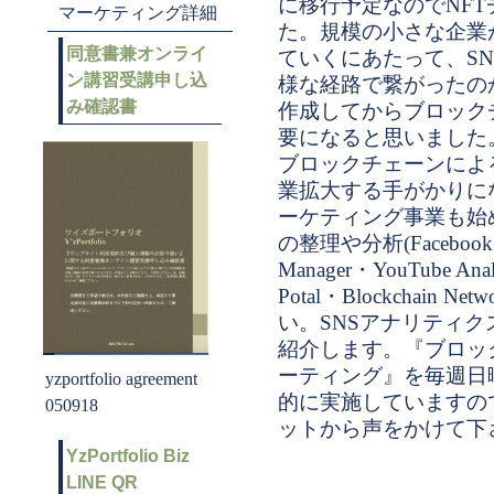
に移行予定なのでNF
マーケティング詳細
た。規模の小さな企業
同意書兼オンライ
ていくにあたって、S
ン講習受講申し込
様な経路で繋がったの
み確認書
作成してからブロック
要になると思いました
ブロックチェーンによ
業拡大する手がかりに
ーケティング事業も始
の整理や分析(Facebook Bus
Manager・YouTube Analy
Potal・Blockchain
い。SNSアナリティ
紹介します。『ブロッ
ーティング』を毎週日曜
yzportfolio agreement
的に実施していますの
050918
ットから声をかけて下
YzPortfolio Biz
LINE QR