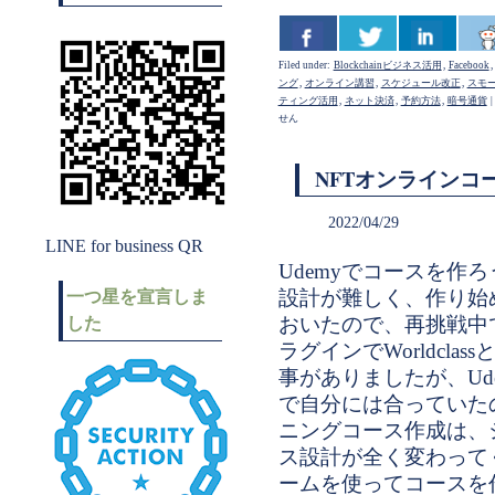
Filed under:
Blockchainビジネス活用
,
Facebook
,
ング
,
オンライン講習
,
スケジュール改正
,
スモ
ティング活用
,
ネット決済
,
予約方法
,
暗号通貨
|
せん
NFTオンラインコ
2022/04/29
LINE for business QR
Udemyでコースを作
設計が難しく、作り始
一つ星を宣言しま
おいたので、再挑戦中です
した
ラグインでWorldcl
事がありましたが、Ud
で自分には合っていた
ニングコース作成は、
ス設計が全く変わって
ームを使ってコースを