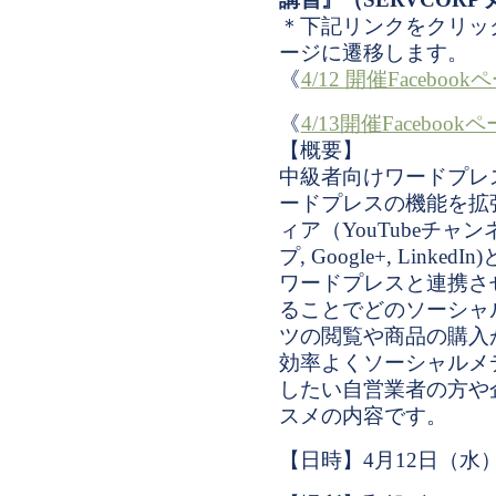
＊下記リンクをクリックす
ージに遷移します。
《
4/12 開催Faceb
《
4/13開催Facebo
【概要】
中級者向けワードプレ
ード
プレスの機能を拡
ィア（Yo
uTubeチャンネ
プ, Google+, Lin
ワードプ
レスと連携させ、G
ることでどのソーシャ
ツの閲覧や商品の購入
効率よくソーシャルメ
したい自営業者の方や
スメの内容です。
【日時】4月12日（水）・1