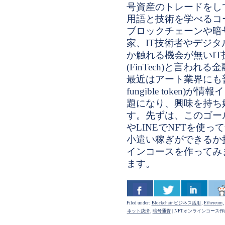
号資産のトレードをし
用語と技術を学べるコ
ブロックチェーンや暗
家、IT技術者やデジ
か触れる機会が無いI
(FinTech)と言わ
最近はアート業界にも普及
fungible token
題になり、興味を持ち
す。先ずは、このゴール
やLINEでNFTを使
小遣い稼ぎができるか
インコースを作ってみ
ます。
Filed under:
Blockchainビジネス活用
,
Ethereum
,
ネット決済
,
暗号通貨
|
NFTオンラインコース作