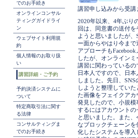
でのお手続き
講習申し込みから受講
オンラインコンサル
ティングガイドライ
2020年以来、4年ぶ
ン
回は、同意書の送付を
ようと思いましたが、
ウェブサイト利用規
ー面からやはり今まで
約
アプローチもFaceboo
個人情報のお取り扱
したが、オンラインミ
い
講習に関わっているの
日本人ですので、日本
講習詳細・ご予約
しました。先日、SN
しようと整理していた
予約決済システムに
た画像をフェイクアカ
ついて
発見したので、小規模
特定商取引法に関す
するにはアカウントの
る法律
と思いました。また、
コンサルティングま
なブロックチェーンを
でのお手続き
化したシステムを導入