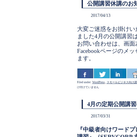
公開講習休講のお
2017/04/13
大変ご迷惑をお掛けい
ました4月の公開講習
お問い合わせは、画面
Facebookページの
ます。
Filed under:
WordPress
,
スモールビジネス向け講
け付けていません
4月の定期公開講
2017/03/31
『中級者向けワードプ
講習』（SERVCORP