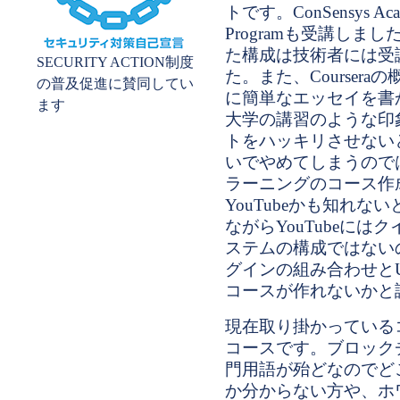
トです。ConSensys Acade
Programも受講しまし
た構成は技術者には受
SECURITY ACTION制度
た。また、Courser
の普及促進に賛同してい
に簡単なエッセイを書
ます
大学の講習のような印
トをハッキリさせない
いでやめてしまうので
ラーニングのコース作
YouTubeかも知れ
ながらYouTubeに
ステムの構成ではないのでY
グインの組み合わせとU
コースが作れないかと
現在取り掛かっている
コースです。ブロック
門用語が殆どなのでど
か分からない方や、ホ