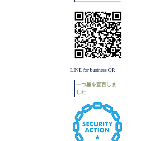
LINE for business QR
一つ星を宣言しま
した