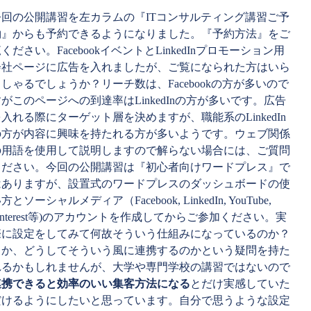
今回の公開講習を左カラムの『ITコンサルティング講習ご予
約』からも予約できるようになりました。『予約方法』をご
ください。FacebookイベントとLinkedInプロモーション用
会社ページに広告を入れましたが、ご覧になられた方はいら
しゃるでしょうか？リーチ数は、Facebookの方が多いので
がこのページへの到達率はLinkedInの方が多いです。広告
入れる際にターゲット層を決めますが、職能系のLinkedIn
の方が内容に興味を持たれる方が多いようです。ウェブ関係
の用語を使用して説明しますので解らない場合には、ご質問
ください。今回の公開講習は『初心者向けワードプレス』で
はありますが、設置式のワードプレスのダッシュボードの使
方とソーシャルメディア（Facebook, LinkedIn, YouTube,
interest等)のアカウントを作成してからご参加ください。実
際に設定をしてみて何故そういう仕組みになっているのか？
とか、どうしてそういう風に連携するのかという疑問を持た
れるかもしれませんが、大学や専門学校の講習ではないので
連携できると効率のいい集客方法になる
とだけ実感していた
だけるようにしたいと思っています。自分で思うような設定