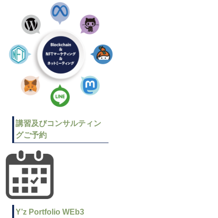
講習及びコンサルティン
グご予約
Y’z Portfolio WEb3