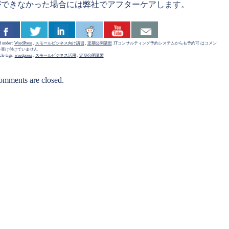
ができなかった場合には弊社でアフターケアします。
d under:
WordPress
,
スモールビジネス向け講習
,
定期公開講習
ITコンサルティング予約システムからも予約可 は
コメン
を受け付けていません
cle tags:
wordpress
,
スモールビジネス活用
,
定期公開講習
mments are closed.