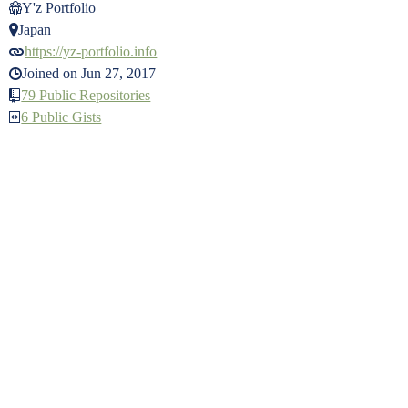
Y'z Portfolio
Japan
https://yz-portfolio.info
Joined on Jun 27, 2017
79 Public Repositories
6 Public Gists