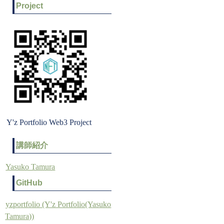
Project
Y'z Portfolio Web3 Project
講師紹介
Yasuko Tamura
GitHub
yzportfolio (Y'z Portfolio(Yasuko
Tamura))