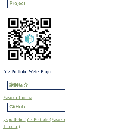
Project
Y'z Portfolio Web3 Project
講師紹介
Yasuko Tamura
GitHub
yzportfolio (Y'z Portfolio(Yasuko
Tamura))