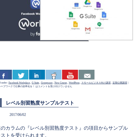
d under:
Facebook Workplace
,
G Suite
,
Groupware
,
New Course
,
WordPress
,
スモールビジネス向け講習
,
定期公開講習
|
ループワークで仕事の効率化を！ は
コメントを受け付けていません
レベル別習熟度サンプルテスト
2017/06/02
左のカラムの『レベル別習熟度テスト』の項目からサンプル
テストを受けられます。