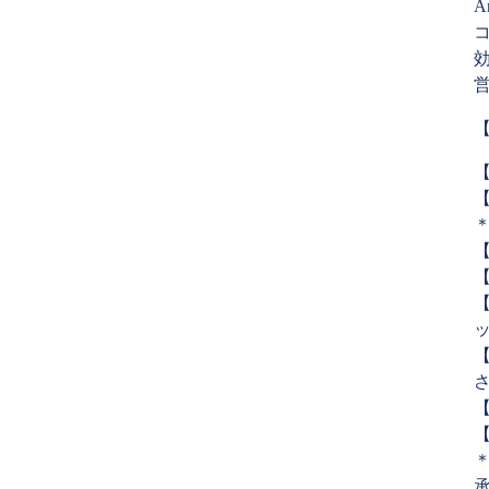
A
【
【
【
【
【
【