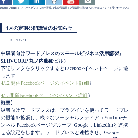
d under:
WordPress
,
スモールビジネス向け講習
,
定期公開講習
|
公開講習休講のお知らせ は
コメントを受け付けていま
ん
4月の定期公開講習のお知らせ
2017/03/31
『中級者向けワードプレスのスモールビジネス活用講習』
SERVCORP 丸ノ内郵船ビル）
下記リンクをクリックするとFacebookイベントページに遷
移します。
《
4/12 開催Facebookページのイベント詳細
》
《
4/13開催Facebookページのイベント詳細
》
【概要】
中級者向けワードプレスは、プラグインを使ってワード
プレ
スの機能を拡張し、様々なソーシャルメディア（Yo
uTubeチ
ンネル,Facebookページ/
グループ, Google+, LinkedIn)と連携
させる設定をします。ワードプ
レスと連携させ、Google