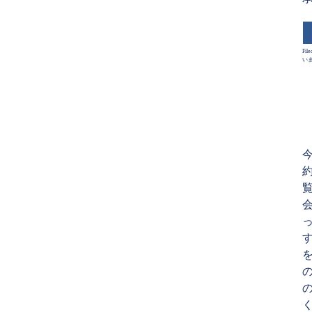
File
い
覧
っ
す
を