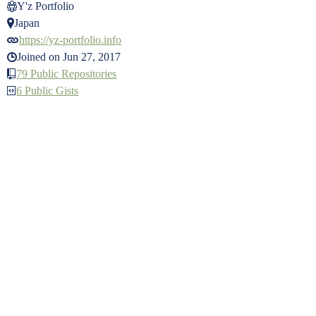
Y'z Portfolio
Japan
https://yz-portfolio.info
Joined on Jun 27, 2017
79 Public Repositories
6 Public Gists