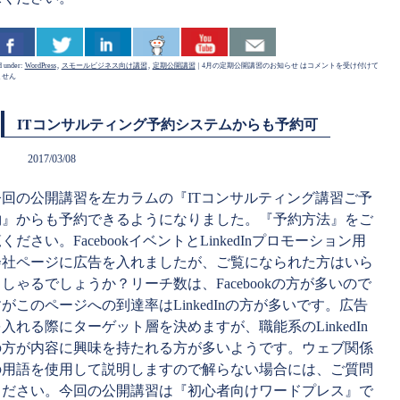
d under:
WordPress
,
スモールビジネス向け講習
,
定期公開講習
|
4月の定期公開講習のお知らせ は
コメントを受け付けて
ません
ITコンサルティング予約システムからも予約可
2017/03/08
今回の公開講習を左カラムの『ITコンサルティング講習ご予
約』からも予約できるようになりました。『予約方法』をご
ください。FacebookイベントとLinkedInプロモーション用
会社ページに広告を入れましたが、ご覧になられた方はいら
しゃるでしょうか？リーチ数は、Facebookの方が多いので
がこのページへの到達率はLinkedInの方が多いです。広告
入れる際にターゲット層を決めますが、職能系のLinkedIn
の方が内容に興味を持たれる方が多いようです。ウェブ関係
の用語を使用して説明しますので解らない場合には、ご質問
ください。今回の公開講習は『初心者向けワードプレス』で