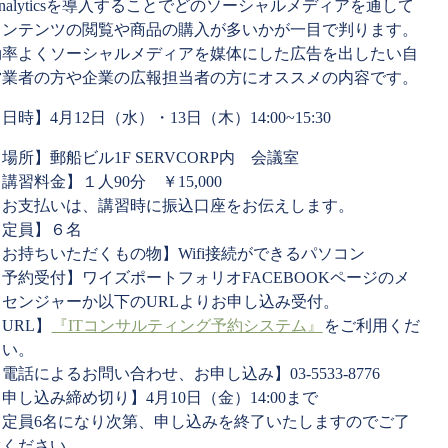
nalyticsを導入することでどのソーシャルメデ
ィアを通して
コンテンツの閲覧や商品の購入が多いかが一
目で判ります。
効率よくソーシャルメディアを媒体にした
広告を出したい自
営業者の方や企業の広報担当者の方にオ
ススメの内容です。
日時】4月12日（水）・13日（木）14:00~15:30
場所】郵船ビル1F SERVCORP内 会議室
講習料金】１人90分 ￥15,000
＊お支払いは、講習時に振込口座をお伝えします。
【定員】６名
【お持ちいただくもの物】Wifi接続ができるパソコン
【予約受付】ワイズポートフォリオFACEBOOKページのメ
ッセンジャーか以下のURLよりお申し込み受付。
URL】
『ITコンサルティング予約システム』
をご利用くだ
さい。
電話によるお問い合わせ、お申し込み】03-5533-8776
申し込み締め切り】4月10日（金）14:00まで
＊定員6名になり次第、申し込みを終了いたしますのでご了
承ください。