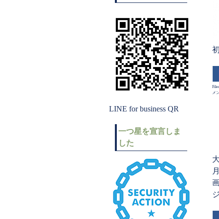
初
File
メ
LINE for business QR
一つ星を宣言しま
した
画