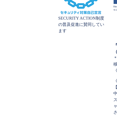
File
せ
SECURITY ACTION制度
の普及促進に賛同してい
ます
（
＊
ャ