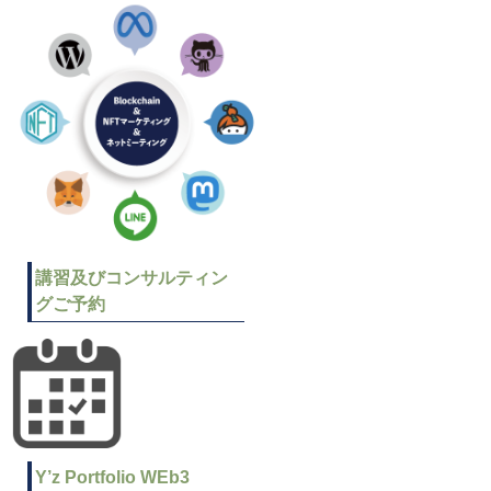
講習及びコンサルティン
グご予約
Y’z Portfolio WEb3