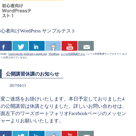
心者向けWordPress サンプルテスト
d under:
Level-specific proficiency sample test
,
WordPress
,
レベル別習熟度テスト
|
レベル別習熟度サンプルテスト は
コ
ントを受け付けていません
公開講習休講のお知らせ
2017/04/13
大変ご迷惑をお掛けいたします。本日予定しておりました4
月の公開講習は休講となりました。詳しいお問い合わせは、
面左下のワーズポートフォリオFacebookページのメッセン
ジャーよりお願いいたします。