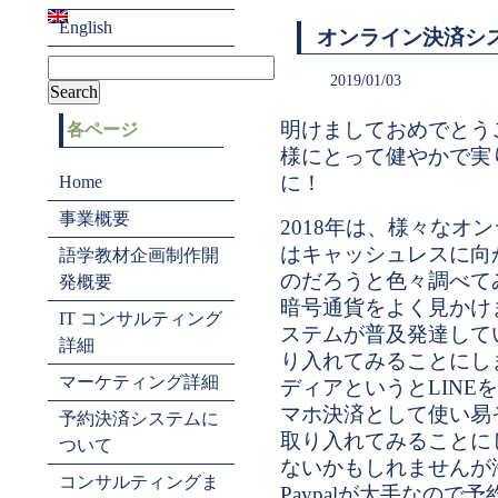
English
オンライン決済シ
2019/01/03
明けましておめでとうご
各ページ
様にとって健やかで実
に！
Home
事業概要
2018年は、様々なオ
はキャッシュレスに向
語学教材企画制作開
のだろうと色々調べて
発概要
暗号通貨をよく見かけ
IT コンサルティング
ステムが普及発達して
詳細
り入れてみることにし
マーケティング詳細
ディアというとLINE
マホ決済として使い易そう
予約決済システムに
取り入れてみることに
ついて
ないかもしれませんが
コンサルティングま
Paypalが大手なの