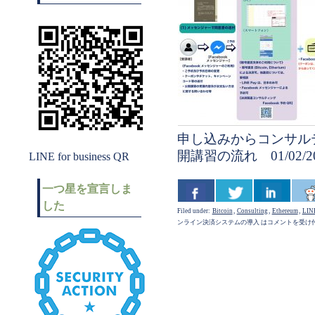
申し込みからコンサル
開講習の流れ 01/02/201
LINE for business QR
一つ星を宣言しま
した
Filed under:
Bitcoin
,
Consulting
,
Ethereum
,
LIN
ンライン決済システムの導入 は
コメントを受け