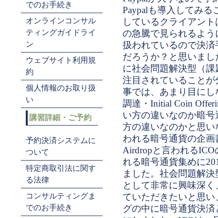
でのお手続き
Paypalも導入して
オンラインコンサル
しているクライアントはいま
ティングガイドライ
の急騰で見られるよう
ン
扱われているので決済
だろうか？と思いまし
ウェブサイト利用規
に社会問題解決型（課
約
注目されていることが
個人情報のお取り扱
事では、あまり目にしな
い
調達・Initial Coin 
い方の違いなのか暗号
講習詳細・ご予約
方の違いなのかと思い
われる暗号通貨の企画
予約決済システムに
Airdropと言われる
ついて
れる暗号通貨集めに20
特定商取引法に関す
ました。社会問題解決
る法律
として非常に興味深く
コンサルティングま
ていただきたいと思い、
でのお手続き
グの中に暗号通貨決済