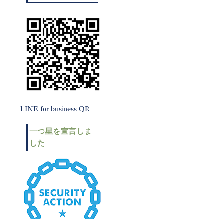
LINE for business QR
一つ星を宣言しま
した