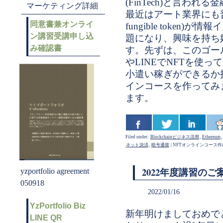
(FinTech)と言わ
マーケティング詳細
最近はアート業界にも普及
同意書兼オンライ
fungible token
ン講習受講申し込
題になり、興味を持ち
み確認書
す。先ずは、このゴール
やLINEでNFTを使
小遣い稼ぎができるか
インコースを作ってみ
ます。
Filed under:
Blockchainビジネス活用
,
Ethereum
,
ネット決済
,
暗号通貨
|
NFTオンラインコース作
2022年度講習のご
yzportfolio agreement
050918
2022/01/16
YzPortfolio Biz
新年明けましておめで
LINE QR