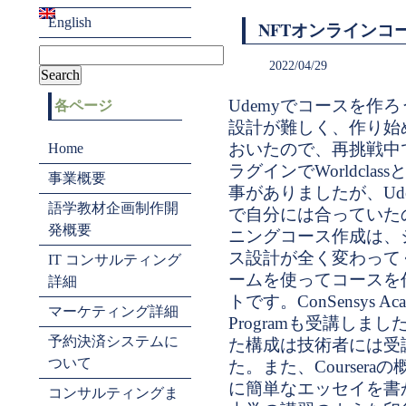
English
NFTオンラインコ
2022/04/29
Udemyでコースを作
各ページ
設計が難しく、作り始
おいたので、再挑戦中です
Home
ラグインでWorldcl
事業概要
事がありましたが、Ud
語学教材企画制作開
で自分には合っていた
発概要
ニングコース作成は、
ス設計が全く変わって
IT コンサルティング
ームを使ってコースを
詳細
トです。ConSensys Acade
マーケティング詳細
Programも受講しまし
予約決済システムに
た構成は技術者には受
ついて
た。また、Courser
に簡単なエッセイを書
コンサルティングま