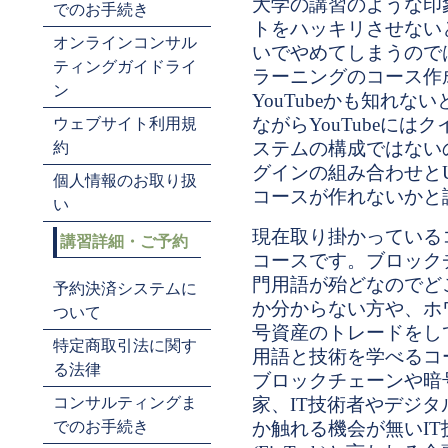
大学の講習のような印
でのお手続き
トをハッキリさせない
オンラインコンサル
いでやめてしまうので
ティングガイドライ
ラーニングのコース作
ン
YouTubeかも知れ
ながらYouTubeに
ウェブサイト利用規
ステムの構成ではないのでY
約
グインの組み合わせとU
個人情報のお取り扱
コースが作れないかと
い
現在取り掛かっている
講習詳細・ご予約
コースです。ブロック
門用語が殆どなのでど
予約決済システムに
か分からない方や、ホ
ついて
号資産のトレードをし
特定商取引法に関す
用語と技術を学べるコ
る法律
ブロックチェーンや暗
コンサルティングま
家、IT技術者やデジ
でのお手続き
か触れる機会が無いI