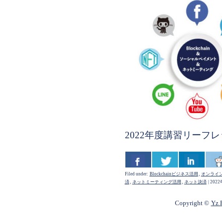
2022年度講習リーフ
Filed under:
Blockchainビジネス活用
,
オンライ
済
,
ネットミーティング活用
,
ネット決済
|
202
Copyright ©
Yz P