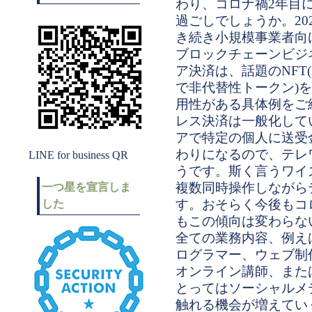
わり、コロナ禍2年目
過ごしでしょうか。20
き続き小規模事業者向
ブロックチェーンビジ
ア決済は、話題のNFT(Non
で非代替性トークン)
用性がある具体例をご
レス決済は一般化して
アで特定の個人に送受
わりになるので、テレ
LINE for business QR
うです。斯く言うワイ
複数同時操作しながら
一つ星を宣言しま
す。おそらく今後もコ
した
もこの傾向は変わらな
全ての業務内容、例え
ログラマー、ウェブ制作者
オンライン講師、また
とってはソーシャルメ
触れる機会が増えてい