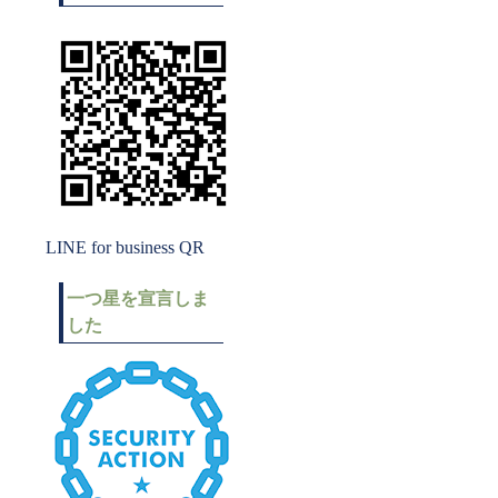
LINE for business QR
一つ星を宣言しま
した