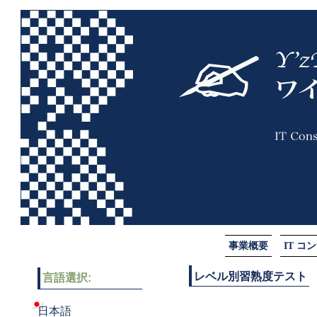
事業概要
IT 
レベル別習熟度テスト
言語選択:
日本語