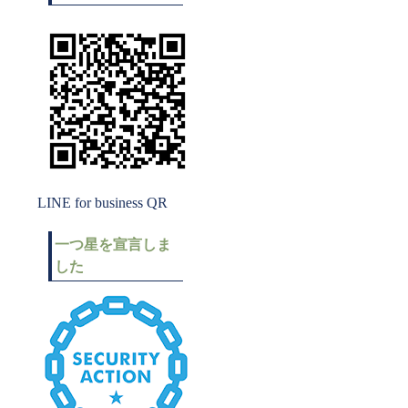
LINE for business QR
一つ星を宣言しま
した