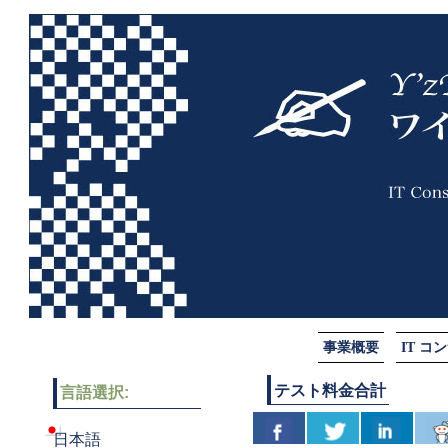
事業概要
IT 
テスト料金合計
言語選択:
日本語