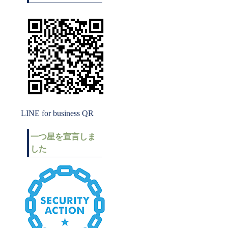
LINE for business QR
一つ星を宣言しま
した