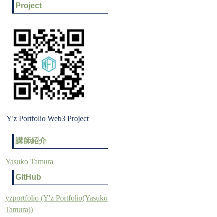
Project
Y'z Portfolio Web3 Project
講師紹介
Yasuko Tamura
GitHub
yzportfolio (Y'z Portfolio(Yasuko
Tamura))