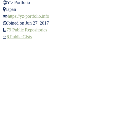
Y'z Portfolio
Japan
https://yz-portfolio.info
Joined on Jun 27, 2017
79 Public Repositories
6 Public Gists