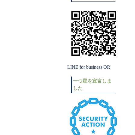
LINE for business QR
一つ星を宣言しま
した