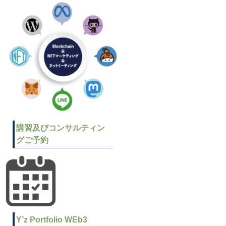
講習及びコンサルティン
グご予約
Y’z Portfolio WEb3