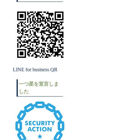
LINE for business QR
一つ星を宣言しま
した