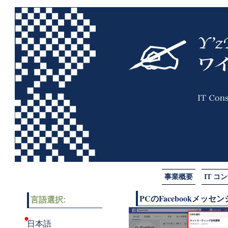
事業概要
IT 
PCのFacebookメッ
言語選択:
日本語